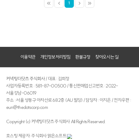
1
이용약관
개인정보처리방침
환불규정
찾아오시는 길
커넥팅더닷츠 주식회사
/ 대표 : 김희정
사업자등록번호 : 581-87-00500 / 통신판매업신고번호 : 2022-
서울강남-06019
주소 : 서울 성동구 아차산로 68 2층 (AU 빌딩) / 담당자 : 이지은 / 전자우편 :
eun@thedotscorp.com
Copyright (c) 커넥팅더닷츠 주식회사 All Rights Reserved.
호스팅 제공자: 주식회사 맑은소프트