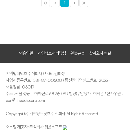
1
이용약관
개인정보처리방침
환불규정
찾아오시는 길
커넥팅더닷츠 주식회사
/ 대표 : 김희정
사업자등록번호 : 581-87-00500 / 통신판매업신고번호 : 2022-
서울강남-06019
주소 : 서울 성동구 아차산로 68 2층 (AU 빌딩) / 담당자 : 이지은 / 전자우편 :
eun@thedotscorp.com
Copyright (c) 커넥팅더닷츠 주식회사 All Rights Reserved.
호스팅 제공자: 주식회사 맑은소프트