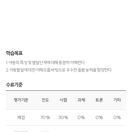
학습목표
1. 아동의 특성 및 발달단계에 대해 충분히 이해한다.
2. 아동발달에 대한 이해도를 바탕으로 우수한 돌봄 능력을 함양한다.
수료기준
수료기준
평가기준
진도
시험
과제
토론
기타
배점
70%
30%
0%
0%
0%