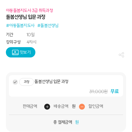
아동돌봄지도사 3급 취득과정
돌봄선생님 입문 과정
#아동돌봄지도사
#돌봄선생님
기간
10일
강의구성
4차시
맛보기
돌봄선생님 입문 과정
과정
무료
39,000원
판매금액
배송금액
할인금액
원
총 결제금액
원