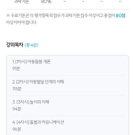
과락기준
80%
-
-
-
-
※ 수료기준은 각 평가항목의 점수가 과락기준 점수 이상이고 총점이
80점
이상이어야 합니다.
강의목차
(총 4강)
1. [1차시] 아동돌봄 개론
91분
2. [2차시] 아동발달 단계의 이해
115분
3. [3차시] 놀이의 이해
94분
4. [4차시] 돌봄과 커뮤니케이션
96분