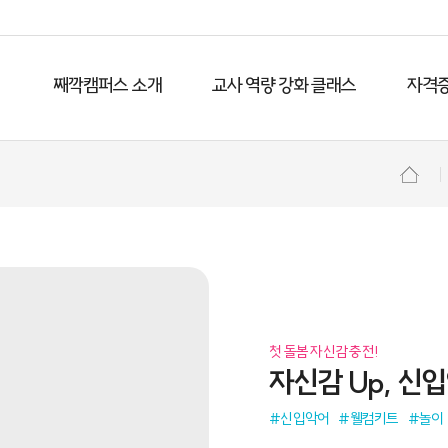
째깍캠퍼스 소개
교사 역량 강화 클래스
자격증
첫 돌봄 자신감 충전!
자신감 Up, 신
#신입악어
#웰컴키트
#놀이