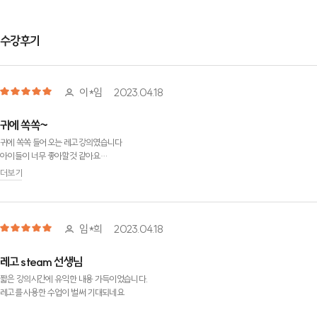
수강후기
이*임
2023.04.18
귀에 쏙쏙~
귀에 쏙쏙 들어오는 레고강의였습니다
아이들이 너무 좋아할것 같아요
레고수업 기대됩니다^^
더보기
임*희
2023.04.18
레고 steam 선생님
짧은 강의시간에 유익한 내용 가득이었습니다.
레고를 사용한 수업이 벌써 기대되네요