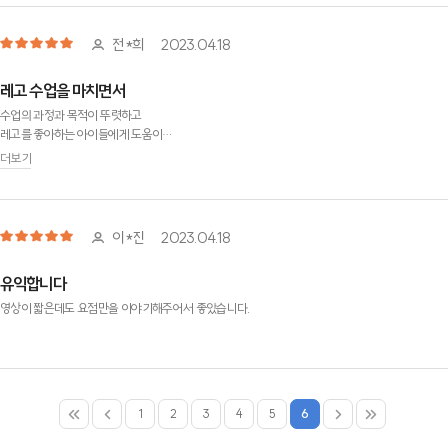
전*희
2023.04.18
레고 수업을 마치면서
수업의 과정과 목적이 뚜렷하고
레고를 좋아하는 아이들에게 도움이
많이 되는 수업이 될것같습니다.
더보기
이*진
2023.04.18
유익합니다
영상이 짧은데도 요점만을 이야기해주어서 좋았습니다.
1
2
3
4
5
6