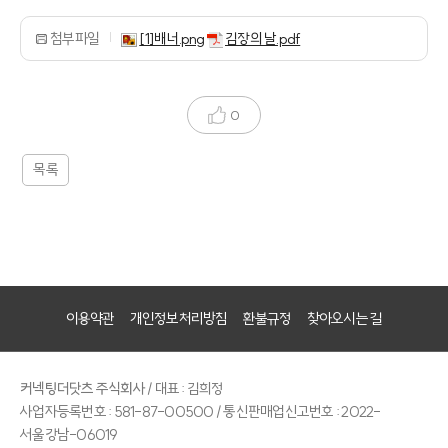
첨부파일
[1]배너.png
김장의 날.pdf
0
목록
이용약관
개인정보처리방침
환불규정
찾아오시는 길
커넥팅더닷츠 주식회사
/ 대표 : 김희정
사업자등록번호 : 581-87-00500 / 통신판매업신고번호 : 2022-
서울강남-06019