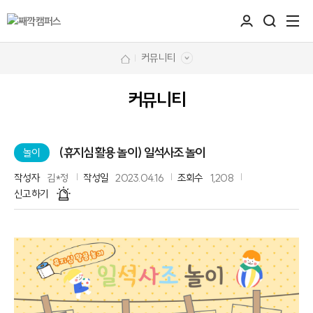
커뮤니티
커뮤니티
(휴지심 활용 놀이) 일석사조 놀이
놀이
작성자
김*정
작성일
2023.04.16
조회수
1,208
신고하기