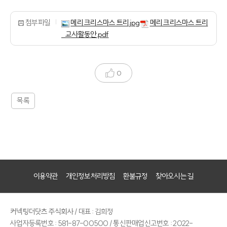
첨부파일
메리 크리스마스 트리.jpg
메리 크리스마스 트리
_교사활동안.pdf
0
목록
이용약관
개인정보처리방침
환불규정
찾아오시는 길
커넥팅더닷츠 주식회사
/ 대표 : 김희정
사업자등록번호 : 581-87-00500 / 통신판매업신고번호 : 2022-