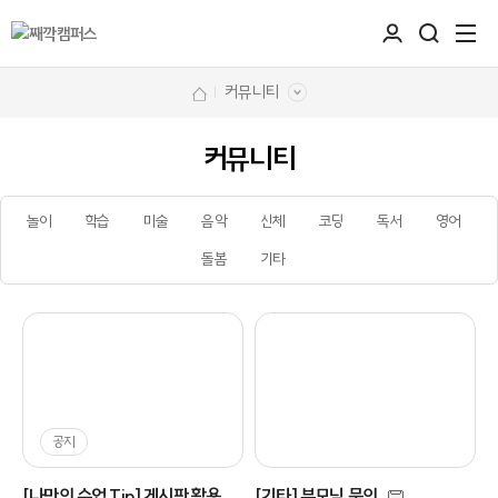
커뮤니티
커뮤니티
놀이
학습
미술
음악
신체
코딩
독서
영어
돌봄
기타
공지
[나만의 수업 Tip] 게시판 활용
[기타] 부모님 문의